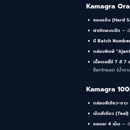
Kamagra Oral
ซองแข็ง (Hard S
ฝาเปิดแบบฉีก
— มี
มี Batch Numbe
กล่องพิมพ์ “Aja
เนื้อเจลลี่มี 7 สี 7
ช็อกโกแลต (น้ำตาล)
Kamagra 100
กล่องสีเขียว-ขาว
เม็ดสีเขียว (Teal
แผงละ 4 เม็ด
— ด้