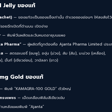
 Jelly ของแท้
achet)
— ของแท้จะเป็นซองแข็งเท่านั้น ถ้าเจอซองอ่อนๆ ให้สงสัยไว้
รอยฉีกเปิดที่ด้านบน เปิดง่าย
r
— พิมพ์วันผลิตและวันหมดอายุบนแผง
nta Pharma”
— ผู้ผลิตที่ถูกต้องคือ Ajanta Pharma Limited ประเ
 รส
— สตรอเบอรี่ (ชมพู), องุ่น (ม่วง), ส้ม (ส้ม), มะม่วง (เหลือง),
, มิ้นท์ (เขียวอ่อน), วานิลลา (ขาว)
mg Gold ของแท้
— พิมพ์ “KAMAGRA-100 GOLD” ตัวใหญ่
) ทรงเพชร
— เม็ดเคลือบฟิล์มสีเขียวเข้ม
านหลังแผงพิมพ์ “Ajanta”