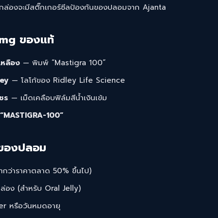
่กล่องจะมีสติ๊กเกอร์ซีลป้องกันของปลอมจาก Ajanta
mg ของแท้
เหลือง
— พิมพ์ “Mastigra 100”
ley
— โลโก้ของ Ridley Life Science
พชร
— เม็ดเคลือบฟิล์มสีน้ำเงินเข้ม
์ “MASTIGRA-100”
ของปลอม
่ำกว่าราคาตลาด 50% ขึ้นไป)
ล่อง (สำหรับ Oral Jelly)
er หรือวันหมดอายุ