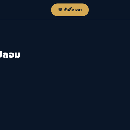
💬 สั่งซื้อเลย
งปลอม