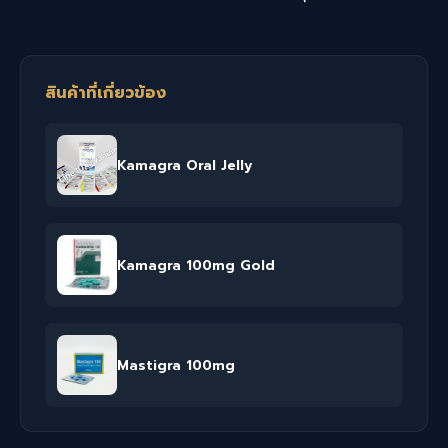
สินค้าที่เกี่ยวข้อง
Kamagra Oral Jelly
Kamagra 100mg Gold
Mastigra 100mg