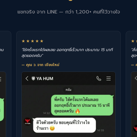
แชทจริง จาก LINE — กว่า 1,200+ คนที่ไว้วางใจ
★★★★★
★
อน
"ใช้ครั้งแรกได้ผลเลย ออกฤทธิ์เร็วมาก ประมาณ 15 นาที
"สั
สุดยอดครับ"
สุด
— คุณ ว. จาก เชียงใหม่
— ค