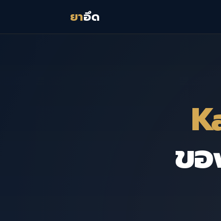
ยา
อึด
K
ขอ