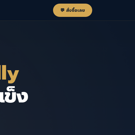
💬 สั่งซื้อเลย
ly
ข็ง