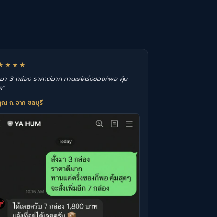
★★★★
่งมา 3 กล่อง ราคาดีมาก ทานแค่ครึ่งซองก็พอ คุ้ม
ๆ"
ุณ ก. จาก ชลบุรี