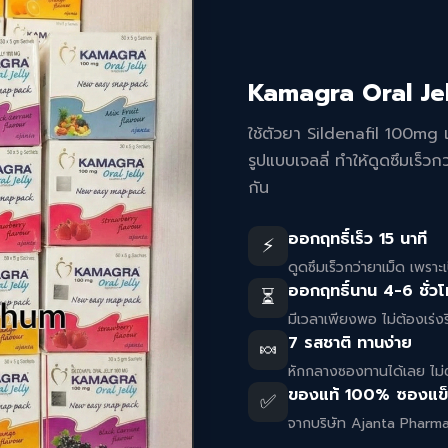
Kamagra Oral Je
ใช้ตัวยา Sildenafil 100mg เ
รูปแบบเจลลี่ ทำให้ดูดซึมเร็วก
กัน
ออกฤทธิ์เร็ว 15 นาที
⚡
ดูดซึมเร็วกว่ายาเม็ด เพราะ
ออกฤทธิ์นาน 4-6 ชั่ว
⏳
มีเวลาเพียงพอ ไม่ต้องเร่งร
7 รสชาติ ทานง่าย
🍬
หักกลางซองทานได้เลย ไม่
ของแท้ 100% ซองแข
✅
จากบริษัท Ajanta Pharma