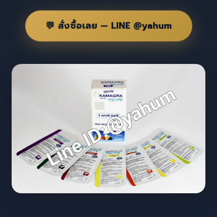
💬 สั่งซื้อเลย — LINE @yahum