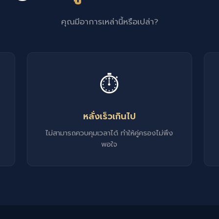
คุณมีอาการเหล่านี้หรือเปล่า?
⏱️
หลั่งเร็วเกินไป
ไม่สามารถควบคุมเวลาได้ ทำให้คู่ครองไม่พึง
พอใจ