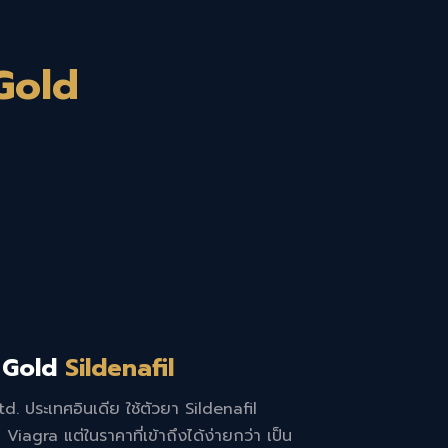
Gold
 Gold
Sildenafil
 ประเทศอินเดีย ใช้ตัวยา Sildenafil
iagra แต่ในราคาที่เข้าถึงได้ง่ายกว่า เป็น