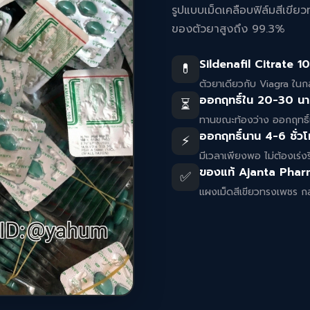
รูปแบบเม็ดเคลือบฟิล์มสีเขีย
ของตัวยาสูงถึง 99.3%
Sildenafil Citrate 
💊
ตัวยาเดียวกับ Viagra ในกล
ออกฤทธิ์ใน 20-30 นา
⏳
ทานขณะท้องว่าง ออกฤทธิ์เร
ออกฤทธิ์นาน 4-6 ชั่ว
⚡
มีเวลาเพียงพอ ไม่ต้องเร่งร
ของแท้ Ajanta Pha
✅
แผงเม็ดสีเขียวทรงเพชร กล