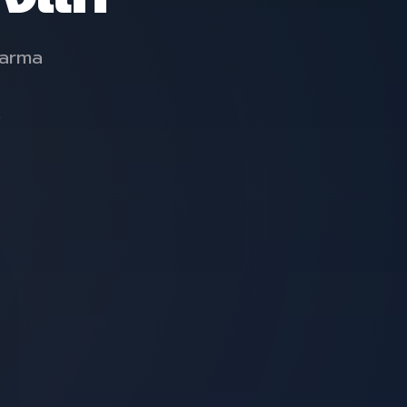
harma
ง