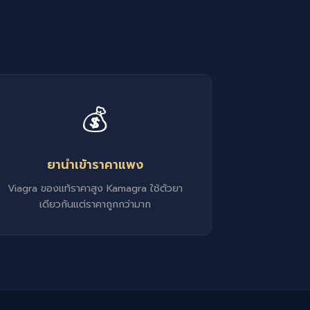
💰
ยานำเข้าราคาแพง
Viagra ของแท้ราคาสูง Kamagra ใช้ตัวยา
เดียวกันแต่ราคาถูกกว่ามาก