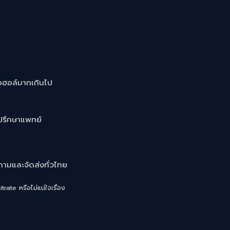
อฮอล์มากเกินไป
ปรึกษาแพทย์
มและจัดส่งทั่วไทย
trate หรือไม่แน่ใจเรื่อง