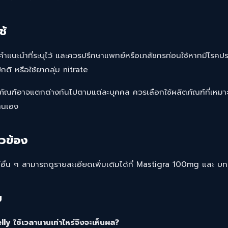
ช้
นคำแนะนำที่ระบุไว้ และควรปรึกษาแพทย์หรือเภสัชกรก่อนใช้หากมีโรคปร
ติ หรือใช้ยากลุ่ม nitrate
ภัณฑ์อาจแตกต่างกันไปตามแต่ละบุคคล ควรเลือกใช้ผลิตภัณฑ์ที่เหม
ตนเอง
ยวข้อง
่น ๆ สามารถดูรายละเอียดเพิ่มเติมได้ที่
Mastigra 100mg
และ
บท
ย
y ใช้เวลานานเท่าไหร่จึงจะเห็นผล?