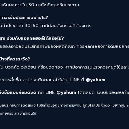
ริ่มเห็นผลภายใน 30 นาทีหลังจากรับประทาน
ควรรับประทานอย่างไร?
มน้ำประมาณ 30-60 นาทีก่อนกิจกรรมที่ต้องการ
a ร่วมกับแอลกอฮอล์ได้หรือไม่?
กอฮอล์อาจลดประสิทธิภาพของผลิตภัณฑ์ ควรหลีกเลี่ยงการดื่มแอลก
้างที่ควรระวัง?
ช่น ปวดหัว วิงเวียน หรือปวดท้อง หากมีอาการรุนแรงควรหยุดใช้และ
ละการสั่งซื้อ สามารถติดต่อเราได้ผ่าน LINE ที่
@yahum
งซื้อแบบห่อมิดชิด
ทัก LINE
@yahum
ได้ตลอด ระบบช่วยตอบคำถา
ูลประกอบการตัดสินใจ ไม่ใช่คำวินิจฉัยทางการแพทย์ ผู้ที่มีโรคประจำตัว ใช้ยากลุ่ม ni
ย์หรือเภสัชกรก่อนใช้