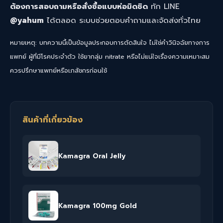
ต้องการสอบถามหรือสั่งซื้อแบบห่อมิดชิด
ทัก LINE
@yahum
ได้ตลอด ระบบช่วยตอบคำถามและจัดส่งทั่วไทย
หมายเหตุ: บทความนี้เป็นข้อมูลประกอบการตัดสินใจ ไม่ใช่คำวินิจฉัยทางการ
แพทย์ ผู้ที่มีโรคประจำตัว ใช้ยากลุ่ม nitrate หรือไม่แน่ใจเรื่องความเหมาะสม
ควรปรึกษาแพทย์หรือเภสัชกรก่อนใช้
สินค้าที่เกี่ยวข้อง
Kamagra Oral Jelly
Kamagra 100mg Gold