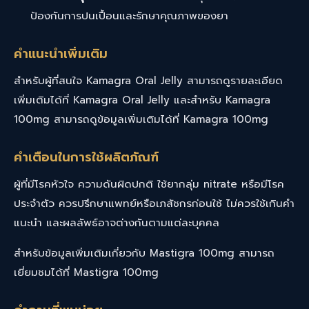
ป้องกันการปนเปื้อนและรักษาคุณภาพของยา
คำแนะนำเพิ่มเติม
สำหรับผู้ที่สนใจ Kamagra Oral Jelly สามารถดูรายละเอียด
เพิ่มเติมได้ที่
Kamagra Oral Jelly
และสำหรับ Kamagra
100mg สามารถดูข้อมูลเพิ่มเติมได้ที่
Kamagra 100mg
คำเตือนในการใช้ผลิตภัณฑ์
ผู้ที่มีโรคหัวใจ ความดันผิดปกติ ใช้ยากลุ่ม nitrate หรือมีโรค
ประจำตัว ควรปรึกษาแพทย์หรือเภสัชกรก่อนใช้ ไม่ควรใช้เกินคำ
แนะนำ และผลลัพธ์อาจต่างกันตามแต่ละบุคคล
สำหรับข้อมูลเพิ่มเติมเกี่ยวกับ Mastigra 100mg สามารถ
เยี่ยมชมได้ที่
Mastigra 100mg