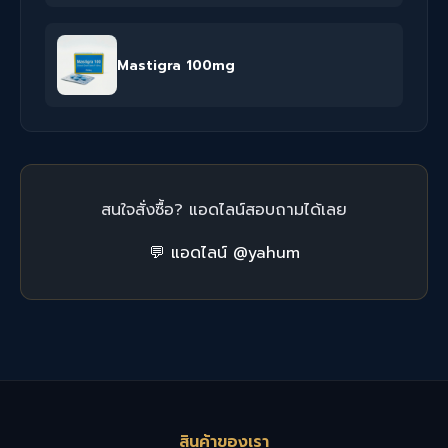
Mastigra 100mg
สนใจสั่งซื้อ? แอดไลน์สอบถามได้เลย
💬 แอดไลน์ @yahum
สินค้าของเรา