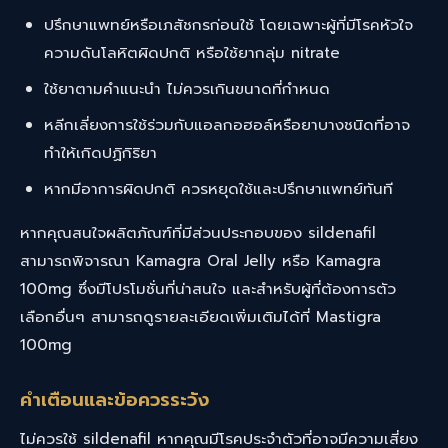
ปรึกษาแพทย์หรือเภสัชกรก่อนใช้ โดยเฉพาะผู้ที่มีโรคหัวใจ
ความดันโลหิตผิดปกติ หรือใช้ยากลุ่ม nitrate
ใช้ยาตามคำแนะนำ ไม่ควรเกินขนาดที่กำหนด
หลีกเลี่ยงการใช้ร่วมกับแอลกอฮอล์หรือยาบางชนิดที่อาจ
ทำให้เกิดปฏิกิริยา
หากมีอาการผิดปกติ ควรหยุดใช้และปรึกษาแพทย์ทันที
หากคุณสนใจผลิตภัณฑ์ที่มีส่วนประกอบของ sildenafil
สามารถพิจารณา
Kamagra Oral Jelly
หรือ
Kamagra
100mg
ซึ่งมีโปรโมชั่นที่น่าสนใจ และสำหรับผู้ที่ต้องการตัว
เลือกอื่นๆ สามารถดูรายละเอียดเพิ่มเติมได้ที่
Mastigra
100mg
คำเตือนและข้อควรระวัง
ไม่ควรใช้ sildenafil หากคุณมีโรคประจำตัวที่อาจมีความเสี่ยง