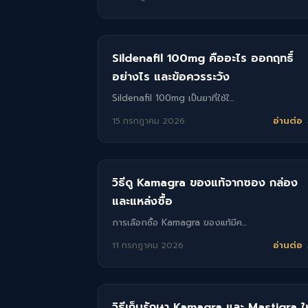
Sildenafil 100mg คืออะไร ออกฤทธิ์
อย่างไร และข้อควรระวัง
Sildenafil 100mg เป็นยาที่ใช้ใ...
อ่านต่อ
15 กรกฎาคม 2026
วิธีดู Kamagra ของแท้จากซอง กล่อง
และแหล่งซื้อ
การเลือกซื้อ Kamagra ของแท้มีค...
อ่านต่อ
11 กรกฎาคม 2026
วิธีเก็บรักษา Kamagra และ Mastigra ให