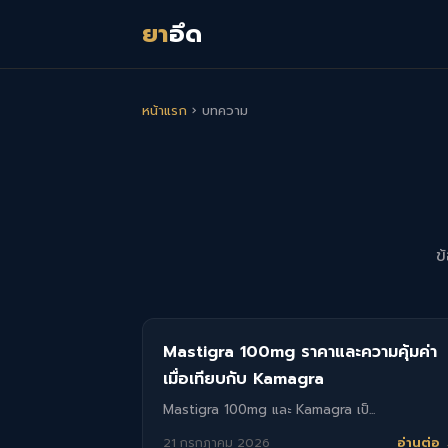
ยา
อึด
หน้าแรก
›
บทความ
ข
Mastigra 100mg ราคาและความคุ้มค่า
เมื่อเทียบกับ Kamagra
Mastigra 100mg และ Kamagra เป็...
อ่านต่อ
21 กรกฎาคม 2026