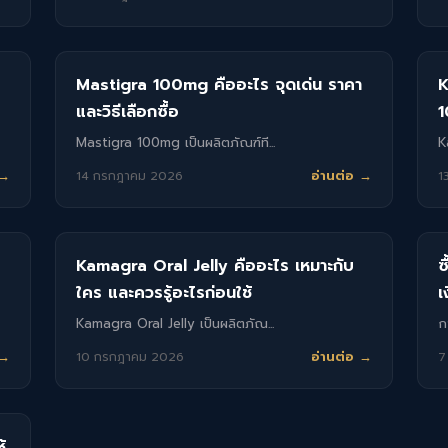
Mastigra 100mg คืออะไร จุดเด่น ราคา
K
และวิธีเลือกซื้อ
1
Mastigra 100mg เป็นผลิตภัณฑ์ที...
K
 →
อ่านต่อ →
14 กรกฎาคม 2026
1
Kamagra Oral Jelly คืออะไร เหมาะกับ
ซ
ใคร และควรรู้อะไรก่อนใช้
เ
Kamagra Oral Jelly เป็นผลิตภัณ...
ก
 →
อ่านต่อ →
10 กรกฎาคม 2026
7
้