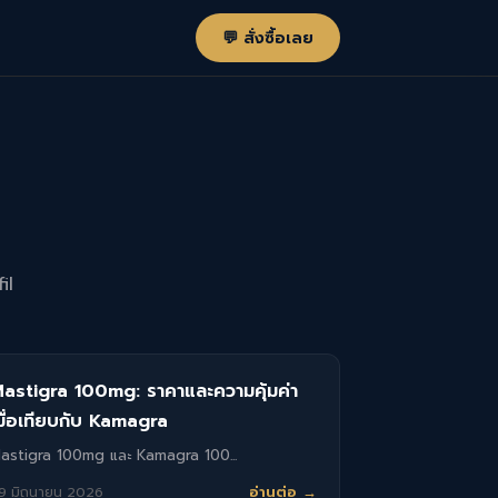
💬 สั่งซื้อเลย
il
astigra 100mg: ราคาและความคุ้มค่า
มื่อเทียบกับ Kamagra
astigra 100mg และ Kamagra 100...
อ่านต่อ →
9 มิถุนายน 2026