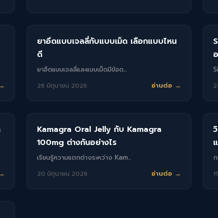
ยาอึดแบบเจลลี่กับแบบเม็ด เลือกแบบไหน
S
ดี
อ
ยาอึดแบบเจลลี่และแบบเม็ดมีข้อด...
S
 →
อ่านต่อ →
26 มิถุนายน 2026
2
า
Kamagra Oral Jelly กับ Kamagra
ว
100mg ต่างกันอย่างไร
แ
เรียนรู้ความแตกต่างระหว่าง Kam...
ก
 →
อ่านต่อ →
20 มิถุนายน 2026
1